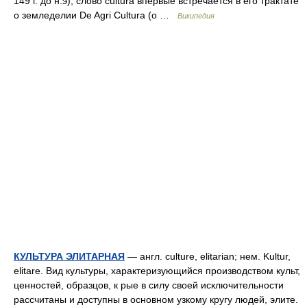
149 г. до н.э), слово cultura впервые встречается в его трактате
о земледелии De Agri Cultura (о …
Википедия
КУЛЬТУРА ЭЛИТАРНАЯ
— англ. culture, elitarian; нем. Kultur,
elitare. Вид культуры, характеризующийся производством культ,
ценностей, образцов, к рые в силу своей исключительности
рассчитаны и доступны в основном узкому кругу людей, элите.