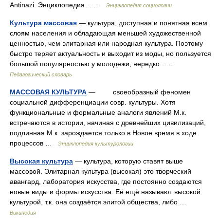
Antinazi. Энциклопедия… …
Энциклопедия социологии
Культура массовая
— культура, доступная и понятная всем
слоям населения и обладающая меньшей художественной
ценностью, чем элитарная или народная культура. Поэтому
быстро теряет актуальность и выходит из моды, но пользуется
большой популярностью у молодежи, нередко… …
Педагогический словарь
МАССОВАЯ КУЛЬТУРА
— своеобразный феномен
социальной дифференциации совр. культуры. Хотя
функциональные и формальные аналоги явлений М.к.
встречаются в истории, начиная с древнейших цивилизаций,
подлинная М.к. зарождается только в Новое время в ходе
процессов …
Энциклопедия культурологии
Высокая культура
— культура, которую ставят выше
массовой. Элитарная культура (высокая) это творческий
авангард, лаборатория искусства, где постоянно создаются
новые виды и формы искусства. Её ещё называют высокой
культурой, т.к. она создаётся элитой общества, либо …
Википедия